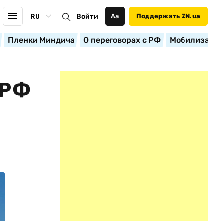
RU
Войти
Аа
Поддержать ZN.ua
Пленки Миндича
О переговорах с РФ
Мобилизация
 РФ