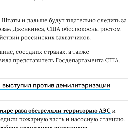
 Штаты и дальше будут тщательно следить за
ловам Дженкинса, США обеспокоены ростом
йствий российских захватчиков.
аине, соседних странах, а также
вила представитель Госдепартамента США.
Н выступил против демилитаризации
тыре раза обстреляли территорию АЭС
и
едили пожарную часть и насосную станцию.
 районе хранилища источников