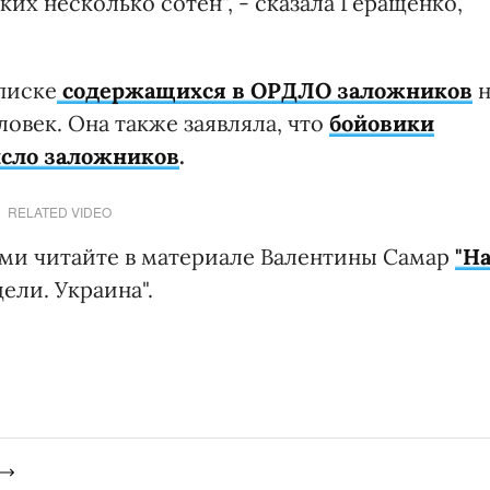
ких несколько сотен", - сказала Геращенко,
писке
содержащихся в ОРДЛО
заложников
н
ловек. Она также заявляла, что
б
ойовики
исло заложников
.
RELATED VIDEO
ми читайте в материале Валентины Самар
"Н
ели. Украина".