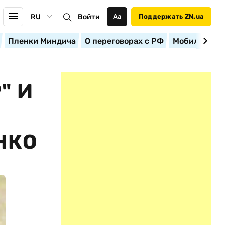
RU
Войти
Аа
Поддержать ZN.ua
Пленки Миндича
О переговорах с РФ
Мобилизация
" И
НКО