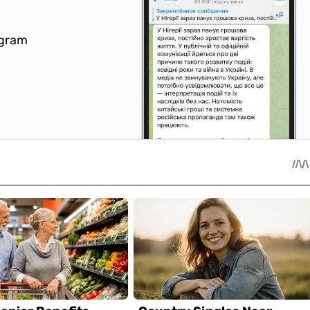
egram