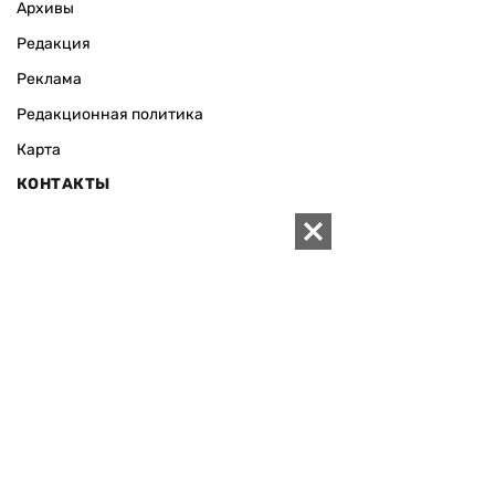
Архивы
Редакция
Реклама
Редакционная политика
Карта
КОНТАКТЫ
01010 Киев, ул. Князей Острожских, 19/1
Телефон редакции:
+380 (44) 280-04-85
Электронная почта редакции:
zn94@ukr.net
Электронная почта службы новостей:
editor@zn.ua
СОЦСЕТИ