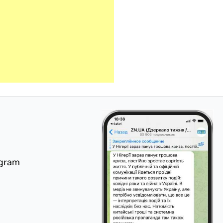
egram