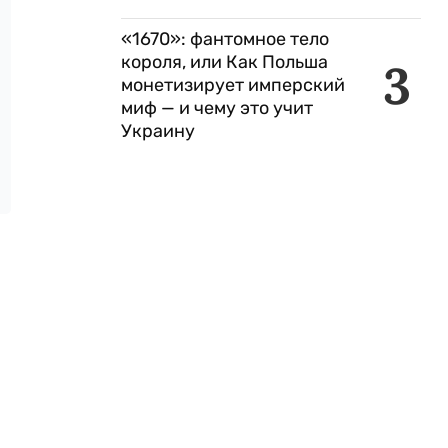
«1670»: фантомное тело
короля, или Как Польша
3
монетизирует имперский
миф — и чему это учит
Украину