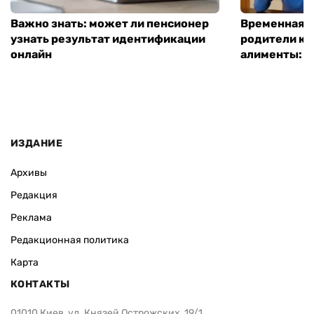
Важно знать: может ли пенсионер
Временная п
узнать результат идентификации
родители ко
онлайн
алименты: к
ИЗДАНИЕ
Архивы
Редакция
Реклама
Редакционная политика
Карта
КОНТАКТЫ
01010 Киев, ул. Князей Острожских, 19/1