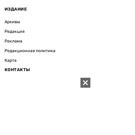
ИЗДАНИЕ
Архивы
Редакция
Реклама
Редакционная политика
Карта
КОНТАКТЫ
01010 Киев, ул. Князей Острожских, 19/1
Телефон редакции:
+380 (44) 280-04-85
Электронная почта редакции:
zn94@ukr.net
Электронная почта службы новостей:
editor@zn.ua
СОЦСЕТИ