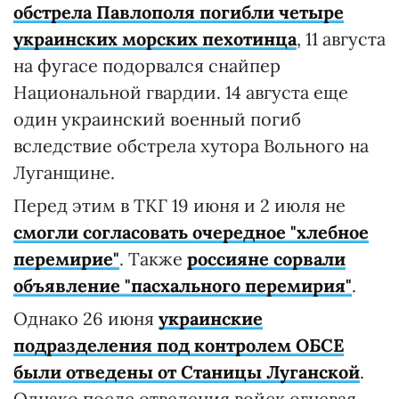
обстрела Павлополя погибли четыре
украинских морских пехотинца
, 11 августа
на фугасе подорвался снайпер
Национальной гвардии. 14 августа еще
один украинский военный погиб
вследствие обстрела хутора Вольного на
Луганщине.
Перед этим в ТКГ 19 июня и 2 июля не
смогли согласовать очередное "хлебное
перемирие"
. Также
россияне сорвали
объявление "пасхального перемирия"
.
Однако 26 июня
украинские
подразделения под контролем ОБСЕ
были отведены от Станицы Луганской
.
Однако после отведения войск огневая