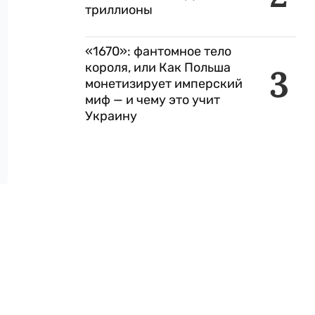
триллионы
«1670»: фантомное тело
короля, или Как Польша
3
монетизирует имперский
миф — и чему это учит
Украину