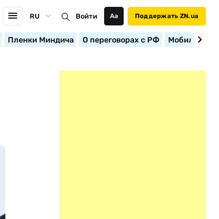
RU
Войти
Аа
Поддержать ZN.ua
Пленки Миндича
О переговорах с РФ
Мобилизация