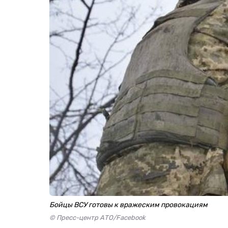
Бойцы ВСУ готовы к вражеским провокациям
© Пресс-центр АТО/Facebook