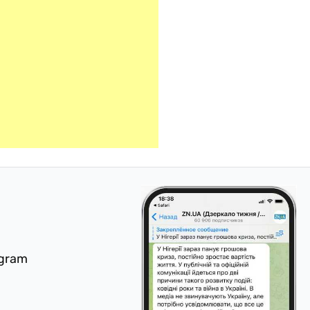
egram