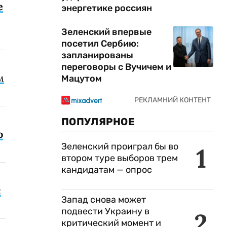
е
энергетике россиян
Зеленский впервые
посетил Сербию:
запланированы
переговоры с Вучичем и
м
Мацутом
ПОПУЛЯРНОЕ
о
Зеленский проиграл бы во
1
втором туре выборов трем
кандидатам — опрос
с
Запад снова может
подвести Украину в
2
критический момент и