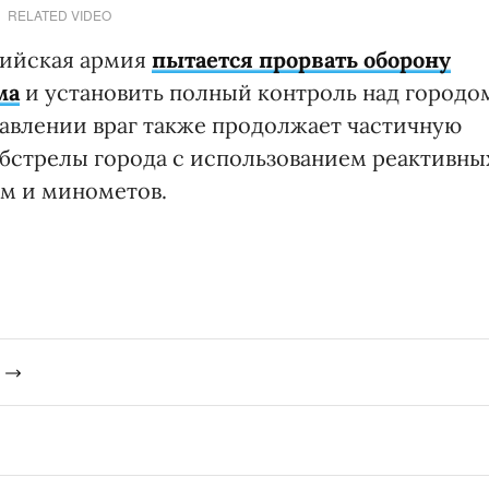
RELATED VIDEO
сийская армия
пытается прорвать оборону
ма
и установить полный контроль над городо
авлении враг также продолжает частичную
обстрелы города с использованием реактивны
м и минометов.