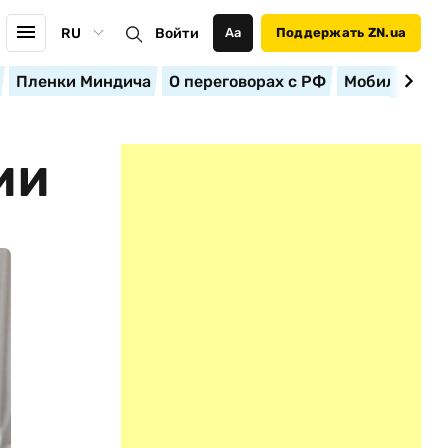
RU
Войти
Аа
Поддержать ZN.ua
Пленки Миндича
О переговорах с РФ
Мобилизация
ИИ