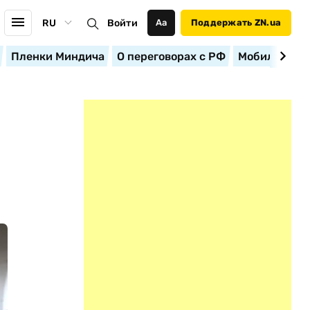
RU
Войти
Аа
Поддержать ZN.ua
Пленки Миндича
О переговорах с РФ
Мобилизация