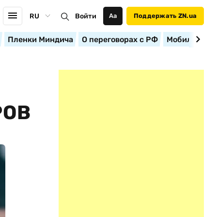
RU
Войти
Аа
Поддержать ZN.ua
Пленки Миндича
О переговорах с РФ
Мобилизация
РОВ