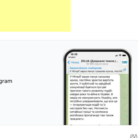
egram