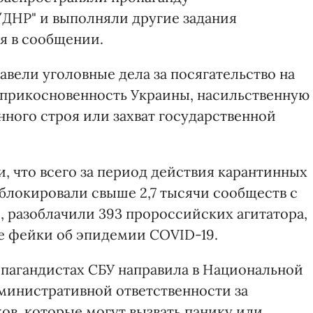
ДНР" и выполняли другие задания
я в сообщении.
вели уголовные дела за посягательство на
еприкосновенность Украины, насильственную
ного строя или захват государственной
, что всего за период действия карантинных
локировали свыше 2,7 тысячи сообществ с
 разоблачили 393 пророссийских агитатора,
е фейки об эпидемии COVID-19.
пагандистах СБУ направила в Национальной
дминистративной ответственности за
ов, которые могут вызвать панику или