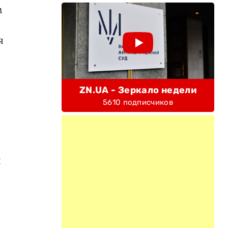
м
я
ZN.UA - Зеркало недели
5610 подписчиков
я