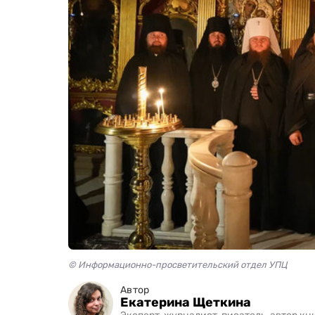
© Информационно-просветительский отдел УПЦ
Автор
Екатерина Щеткина