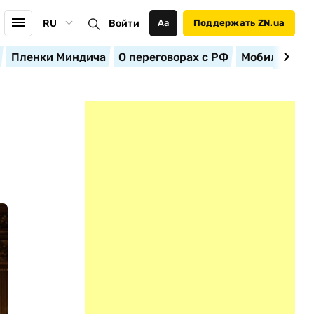
RU
Войти
Аа
Поддержать ZN.ua
Пленки Миндича
О переговорах с РФ
Мобилизация