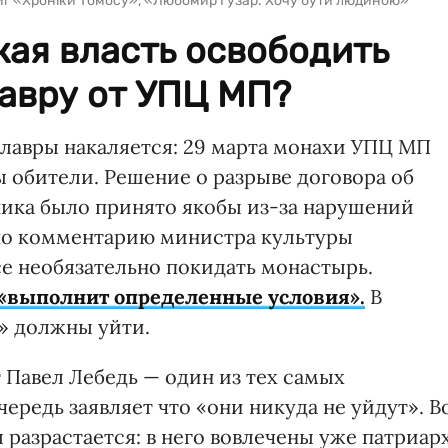
ниг «Хроніки Томосу», «Любомир Гузар. Хочу бути людиною»
ая власть освободить
авру от УПЦ МП?
лавры накаляется: 29 марта монахи УПЦ МП
 обители. Решение о разрыве договора об
ика было принято якобы из-за нарушений
 по комментарию министра культуры
се необязательно покидать монастырь.
«выполнит определенные условия».
В
» должны уйти.
Павел Лебедь — один из тех самых
ередь заявляет что «они никуда не уйдут». В
 разрастается: в него вовлечены уже патриар