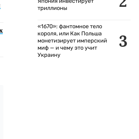
2
Япония инвестирует
с
триллионы
«1670»: фантомное тело
х
короля, или Как Польша
3
монетизирует имперский
миф — и чему это учит
Украину