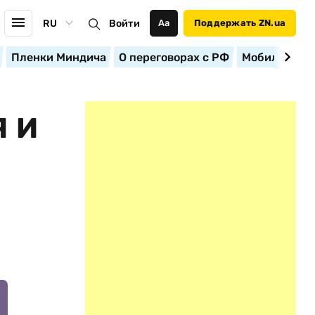
RU
Войти
Аа
Поддержать ZN.ua
Пленки Миндича
О переговорах с РФ
Мобилизация
Я И