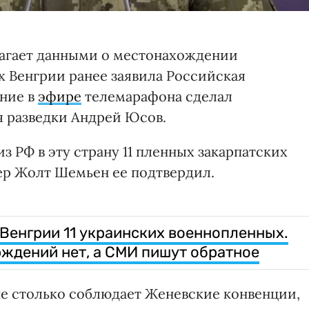
лагает данными о местонахождении
х Венгрии ранее заявила Российская
ение в
эфире
телемарафона сделал
я разведки Андрей Юсов.
 РФ в эту страну 11 пленных закарпатских
ьер Жолт Шемьен ее подтвердил.
 Венгрии 11 украинских военнопленных.
рждений нет, а СМИ пишут обратное
не столько соблюдает Женевские конвенции,