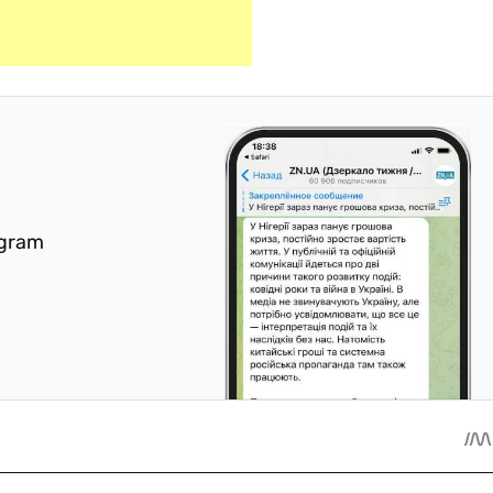
egram