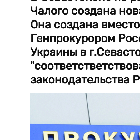
Чалого создана нов
Она создана вмест
Генпрокурором Рос
Украины в г.Севасто
"соответстветство
законодательства 