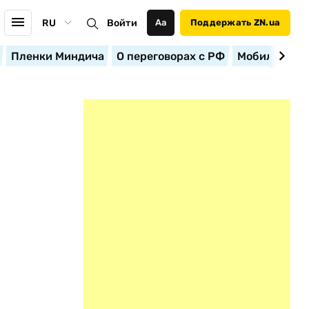
RU
Войти
Аа
Поддержать ZN.ua
Пленки Миндича
О переговорах с РФ
Мобилизация