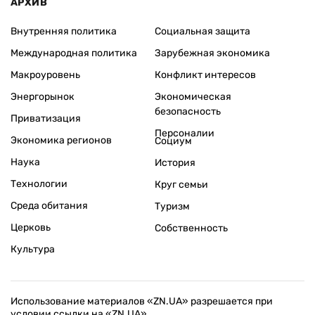
АРХИВ
Внутренняя политика
Социальная защита
Международная политика
Зарубежная экономика
Макроуровень
Конфликт интересов
Энергорынок
Экономическая
безопасность
Приватизация
Персоналии
Экономика регионов
Социум
Наука
История
Технологии
Круг семьи
Среда обитания
Туризм
Церковь
Собственность
Культура
Использование материалов «ZN.UA» разрешается при
условии ссылки на «ZN.UA».