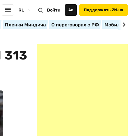
RU
Войти
Аа
Поддержать ZN.ua
Пленки Миндича
О переговорах с РФ
Мобилизация
 313