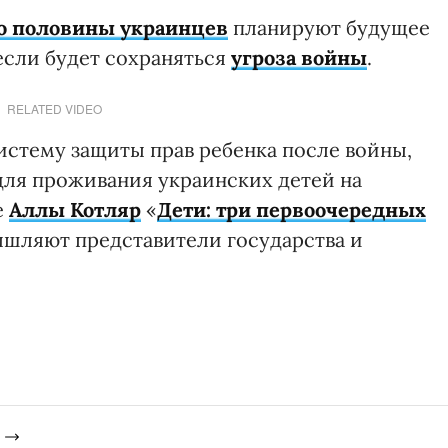
ло половины украинцев
планируют будущее
 если будет сохраняться
угроза войны
.
RELATED VIDEO
истему защиты прав ребенка после войны,
для проживания украинских детей на
е
Аллы Котляр
«
Дети: три первоочередных
ышляют представители государства и