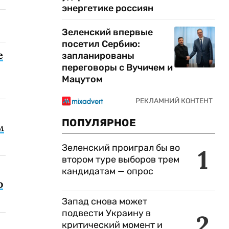
энергетике россиян
Зеленский впервые
посетил Сербию:
е
запланированы
переговоры с Вучичем и
Мацутом
ПОПУЛЯРНОЕ
м
Зеленский проиграл бы во
1
втором туре выборов трем
кандидатам — опрос
о
Запад снова может
подвести Украину в
2
критический момент и