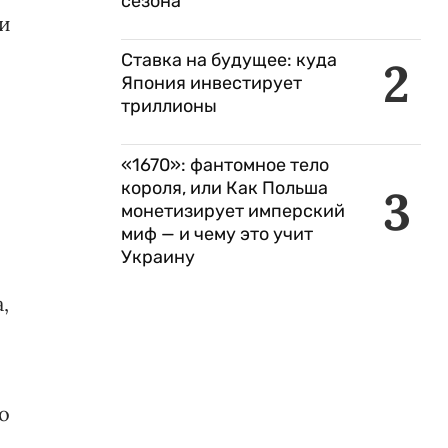
сезона
ри
Ставка на будущее: куда
2
Япония инвестирует
триллионы
«1670»: фантомное тело
короля, или Как Польша
3
монетизирует имперский
миф — и чему это учит
Украину
,
о