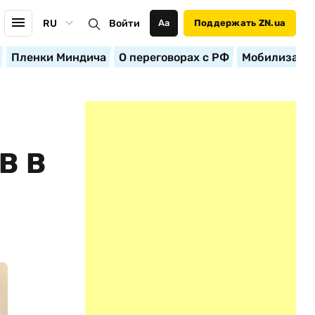
RU
Войти
Аа
Поддержать ZN.ua
Пленки Миндича
О переговорах с РФ
Мобилизация
В В