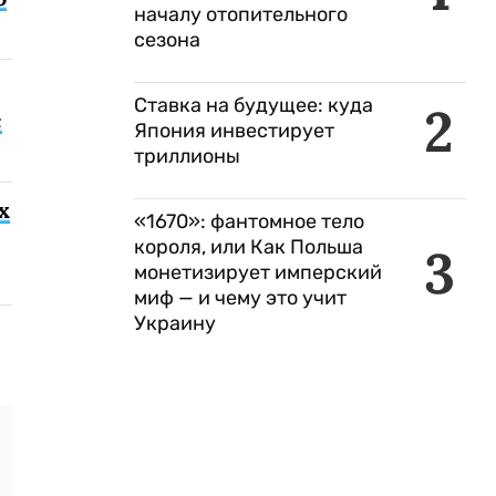
началу отопительного
сезона
Ставка на будущее: куда
2
с
Япония инвестирует
триллионы
х
«1670»: фантомное тело
короля, или Как Польша
3
монетизирует имперский
миф — и чему это учит
Украину