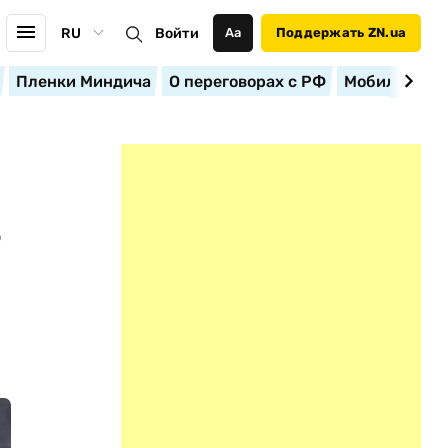
RU
Войти
Аа
Поддержать ZN.ua
Пленки Миндича
О переговорах с РФ
Мобилизация
В