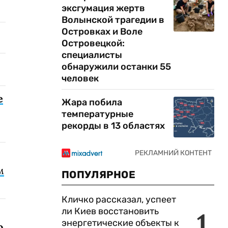
эксгумация жертв
Волынской трагедии в
Островках и Воле
Островецкой:
специалисты
обнаружили останки 55
человек
е
Жара побила
температурные
рекорды в 13 областях
м
ПОПУЛЯРНОЕ
Кличко рассказал, успеет
ли Киев восстановить
1
энергетические объекты к
о