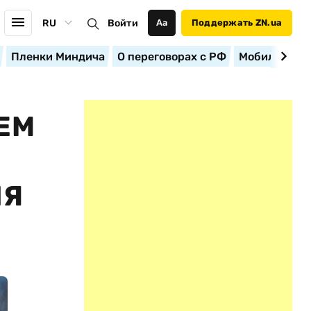
RU
Войти
Аа
Поддержать ZN.ua
Пленки Миндича
О переговорах с РФ
Мобилизация
ЕМ
ЛЯ