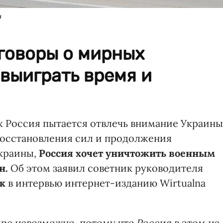
в
говоры о мирных
 выиграть время и
 Россия пытается отвлечь внимание Украины
 восстановления сил и продолжения
краины,
Россия хочет уничтожить военным
н.
Об этом заявил советник руководителя
к
в интервью интернет-изданию Wirtualna
ре невозможно, потому что Россия в этом не