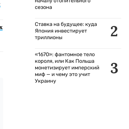
началу отопительного
с
сезона
Ставка на будущее: куда
2
х
Япония инвестирует
триллионы
«1670»: фантомное тело
короля, или Как Польша
3
монетизирует имперский
миф — и чему это учит
Украину