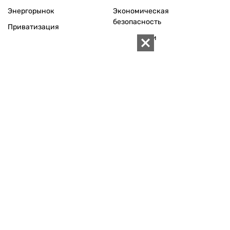
Телефон редакции:
+380 (44) 280-04-85
Электронная почта редакции:
zn94@ukr.net
Электронная почта службы новостей:
editor@zn.ua
СОЦСЕТИ
ПОДДЕРЖАТЬ ZN.UA
Поддержать независимую
журналистику!
ЗЕРКАЛО НЕДЕЛИ
не подводим с 1994-го года
АРХИВ