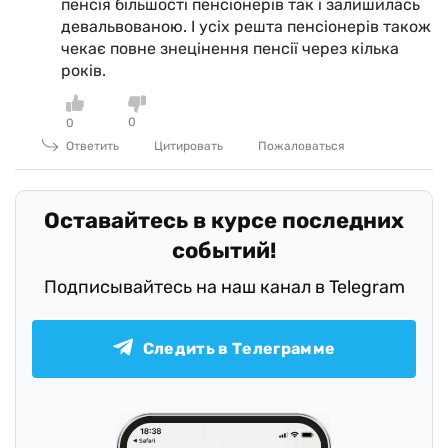
пенсія більшості пенсіонерів так і залишилась
девальвованою. І усіх решта пенсіонерів також
чекає повне знецінення пенсії через кілька
років.
0
0
Ответить
Цитировать
Пожаловаться
Оставайтесь в курсе последних
событий!
Подписывайтесь на наш канал в Telegram
Следить в Телеграмме