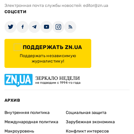
Что будет с отсрочкой от
«У нас 2 ми
мобилизации для родителей троих
депутат от 
детей: депутат ответил
главную зад
мобилизаци
ИЗДАНИЕ
Архивы
Редакция
Реклама
Редакционная политика
Карта
КОНТАКТЫ
01010 Киев, ул. Князей Острожских, 19/1