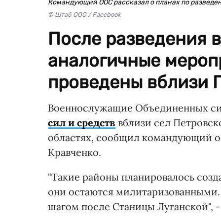
Командующий ООС рассказал о планах по разведен
© Штаб ООС / Facebook
После разведения в
аналогичные мероп
проведены вблизи П
Военнослужащие Объединенных сил
сил и средств
вблизи сел Петровско
областях, сообщил командующий о
Кравченко.
"Такие районы планировалось созда
они остаются милитаризованными. 
шагом после Станицы Луганской", -