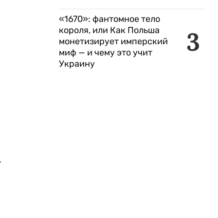
«1670»: фантомное тело
короля, или Как Польша
3
монетизирует имперский
миф — и чему это учит
Украину
.