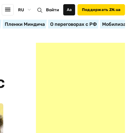
RU
Войти
Аа
Поддержать ZN.ua
Пленки Миндича
О переговорах с РФ
Мобилизация
С