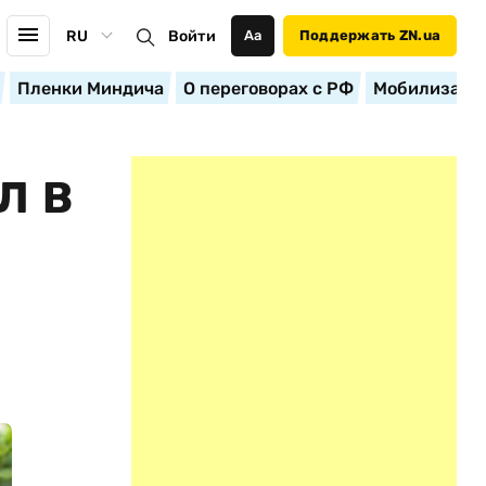
RU
Войти
Аа
Поддержать ZN.ua
Пленки Миндича
О переговорах с РФ
Мобилизация
Л В