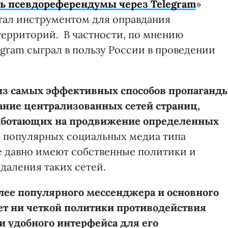
ть псевдореферендумы через Telegram
»
стал инструментом для оправдания
ерриторий. В частности, по мнению
egram сыграл в пользу России в проведении
 из самых эффективных способов пропаганд
ание централизованных сетей страниц,
работающих на продвижение определенных
о популярных социальных медиа типа
же давно имеют собственные политики и
даления таких сетей.
олее популярного мессенджера и основного
ет ни четкой политики противодействия
 удобного интерфейса для его