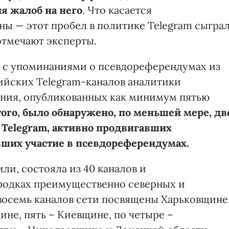
я жалоб на него
. Что касается
ы — этот пробел в политике Telegram сыгра
 отмечают эксперты.
й с упоминаниями о псевдореферендумах из
ийских Telegram-каналов аналитики
ния, опубликованных как минимум пятью
ого, было обнаружено, по меньшей мере, дв
 Telegram, активно продвигавших
ших участие в псевдореферендумах.
ли, состояла из 40 каналов и
ородках преимущественно северных и
 восемь каналов сети посвящены Харьковщине
не, пять – Киевщине, по четыре –