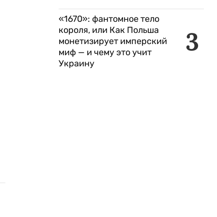
«1670»: фантомное тело
короля, или Как Польша
3
монетизирует имперский
миф — и чему это учит
Украину