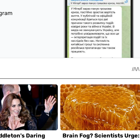
egram