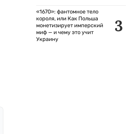
«1670»: фантомное тело
короля, или Как Польша
3
монетизирует имперский
миф — и чему это учит
Украину