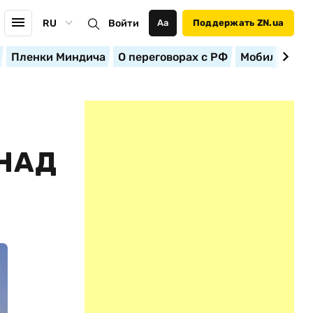
RU
Войти
Аа
Поддержать ZN.ua
Пленки Миндича
О переговорах с РФ
Мобилизация
НАД