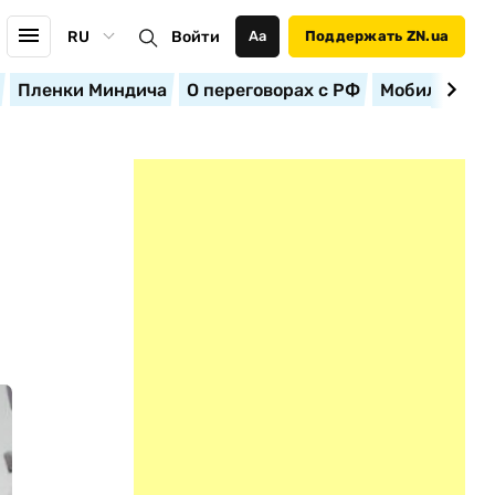
RU
Войти
Аа
Поддержать ZN.ua
Пленки Миндича
О переговорах с РФ
Мобилизация