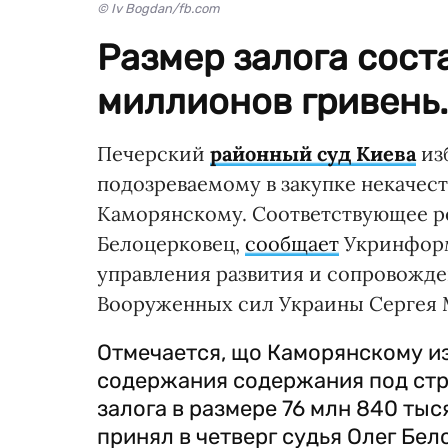
© Iv Bogdan/fb.com
Размер залога сост
миллионов гривень.
Печерский
районный суд Киева
из
подозреваемому в закупке некаче
Каморянскому. Соответствующее ре
Белоцерковец,
сообщает
Укринформ
управления развития и сопровожд
Вооруженных сил Украины Сергея 
Отмечается, що Каморянскому из
содержания содержания под стр
залога в размере 76 млн 840 ты
принял в четверг судья Олег Бел