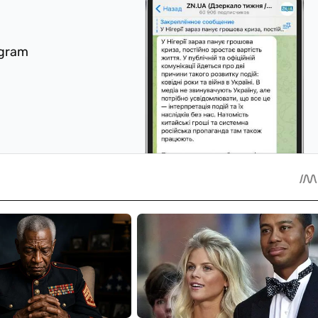
egram