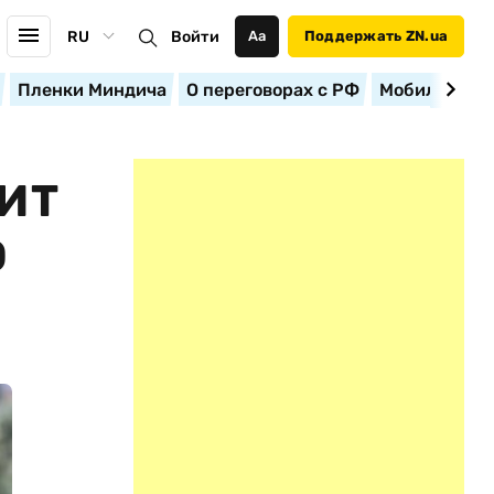
RU
Войти
Аа
Поддержать ZN.ua
Пленки Миндича
О переговорах с РФ
Мобилизация
ИТ
О