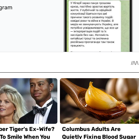
egram