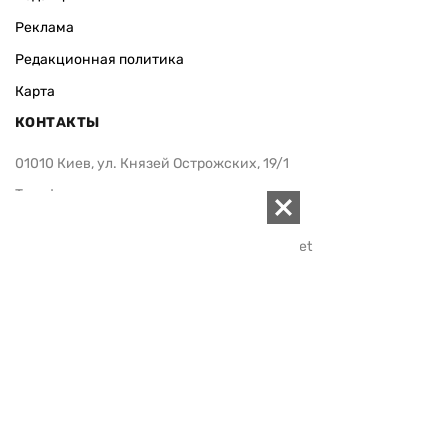
Реклама
Редакционная политика
Карта
КОНТАКТЫ
01010 Киев, ул. Князей Острожских, 19/1
Телефон редакции:
+380 (44) 280-04-85
Электронная почта редакции:
zn94@ukr.net
Электронная почта службы новостей:
editor@zn.ua
СОЦСЕТИ
ПОДДЕРЖАТЬ ZN.UA
Поддержать независимую