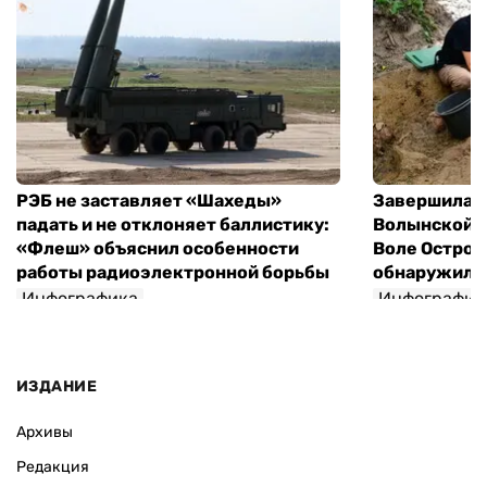
РЭБ не заставляет «Шахеды»
Завершилась
падать и не отклоняет баллистику:
Волынской т
«Флеш» объяснил особенности
Воле Остров
работы радиоэлектронной борьбы
обнаружили 
Инфографика
Инфографик
ИЗДАНИЕ
Архивы
Редакция