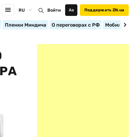
RU
Войти
Аа
Поддержать ZN.ua
Пленки Миндича
О переговорах с РФ
Мобилизация
О
ИРА