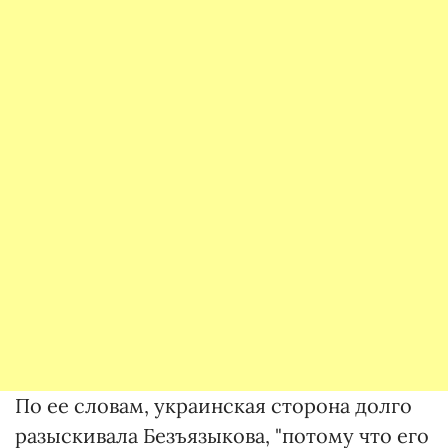
По ее словам, украинская сторона долго
разыскивала Безъязыкова, "потому что его