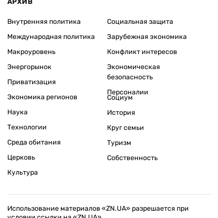
АРХИВ
Внутренняя политика
Социальная защита
Международная политика
Зарубежная экономика
Макроуровень
Конфликт интересов
Энергорынок
Экономическая
безопасность
Приватизация
Персоналии
Экономика регионов
Социум
Наука
История
Технологии
Круг семьи
Среда обитания
Туризм
Церковь
Собственность
Культура
Использование материалов «ZN.UA» разрешается при
условии ссылки на «ZN.UA».