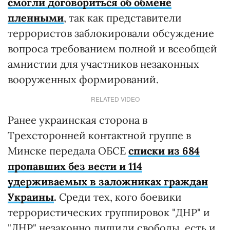
смогли договориться об обмене
пленными
, так как представители
террористов заблокировали обсуждение
вопроса требованием полной и всеобщей
амнистии для участников незаконных
вооруженных формирований.
RELATED VIDEO
Ранее украинская сторона в
Трехсторонней контактной группе в
Минске передала ОБСЕ
списки из 684
пропавших без вести и 114
удерживаемых в заложниках граждан
Украины
.
Среди тех, кого боевики
террористических группировок "ДНР" и
"ЛНР" незаконно лишили свободы, есть и