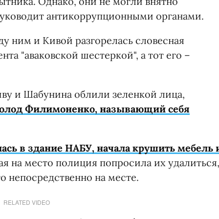
ытника. Однако, они не могли внятно
о руководит антикоррупционными органами.
у ним и Кивой разгорелась словесная
нта "аваковской шестеркой", а тот его –
иву и Шабунина облили зеленкой лица,
олод Филимоненко, называющий себя
ась в здание НАБУ, начала крушить мебель 
ая на место полиция попросила их удалиться
го непосредственно на месте.
RELATED VIDEO