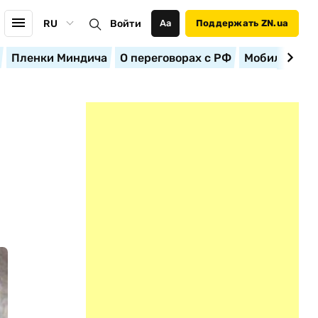
RU
Войти
Аа
Поддержать ZN.ua
Пленки Миндича
О переговорах с РФ
Мобилизация