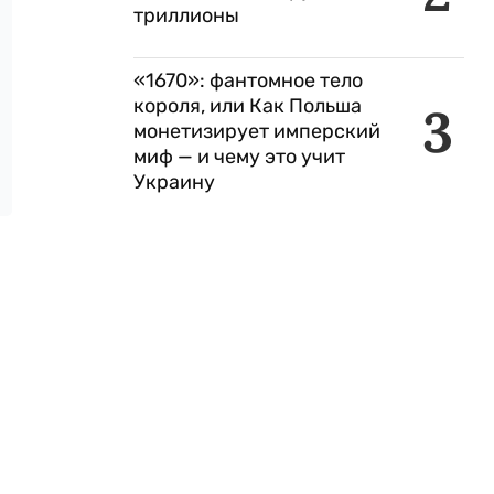
триллионы
«1670»: фантомное тело
короля, или Как Польша
3
монетизирует имперский
миф — и чему это учит
Украину