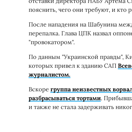
отставки директора НАБУ Артема С
пояснить, чего они требуют, и кт
После нападения на Шабунина межд
перепалка. Глава ЦПК назвал оппоне
"провокатором".
По данным "Украинской правды", К
которых привел к зданию САП
Всев
журналистом.
Вскоре
группа неизвестных ворвал
разбрасываться тортами
. Прибывш
и также не стала задерживать нико