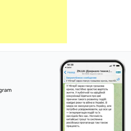
egram