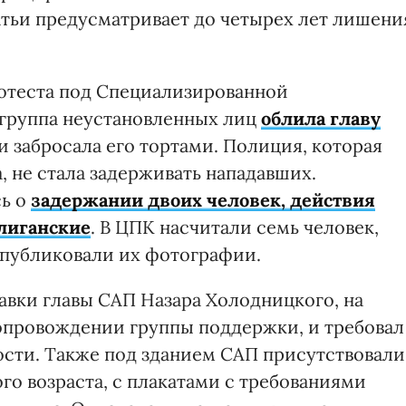
атьи предусматривает до четырех лет лишени
ротеста под Специализированной
группа неустановленных лиц
облила главу
и забросала его тортами. Полиция, которая
, не стала задерживать нападавших.
сь о
задержании двоих человек, действия
лиганские
. В ЦПК насчитали семь человек,
опубликовали их фотографии.
авки главы САП Назара Холодницкого, на
опровождении группы поддержки, и требовал
сти. Также под зданием САП присутствовали
о возраста, с плакатами с требованиями