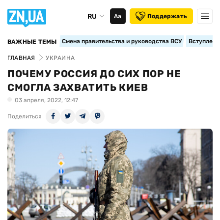
RU
Аа
Поддержать
Смена правительства и руководства ВСУ
Вступление
ВАЖНЫЕ ТЕМЫ
ГЛАВНАЯ
УКРАИНА
ПОЧЕМУ РОССИЯ ДО СИХ ПОР НЕ
СМОГЛА ЗАХВАТИТЬ КИЕВ
03 апреля, 2022, 12:47
Поделиться