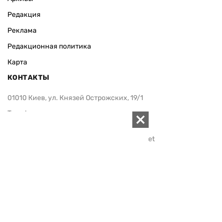
Редакция
Реклама
Редакционная политика
Карта
КОНТАКТЫ
01010 Киев, ул. Князей Острожских, 19/1
Телефон редакции:
+380 (44) 280-04-85
Электронная почта редакции:
zn94@ukr.net
Электронная почта службы новостей:
editor@zn.ua
СОЦСЕТИ