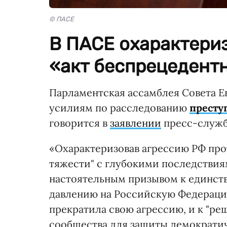
© ПАСЕ
В ПАСЕ охарактери
«акт беспрецедент
Парламентская ассамблея Совета 
усилиям по расследованию
престу
говорится в
заявлении
пресс-служб
«Охарактеризовав агрессию РФ про
тяжести" с глубокими последствия
настоятельным призывом к единст
давлению на Российскую Федераци
прекратила свою агрессию, и к "р
сообщества для защиты демократич