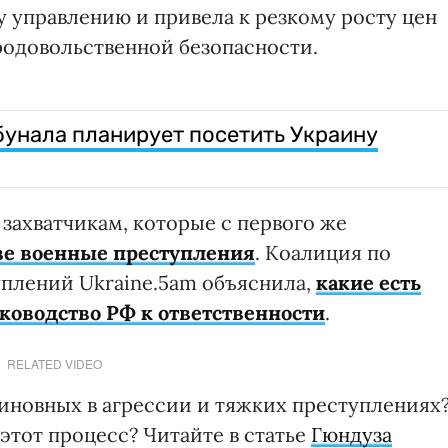
у управлению и привела к резкому росту цен
родовольственной безопасности.
бунала планирует посетить Украину
захватчикам, которые с первого же
ве военные преступления
. Коалиция по
плений Ukraine.5am объяснила,
какие есть
оводство РФ к ответственности
.
RELATED VIDEO
виновных в агрессии и тяжких преступлениях
этот процесс? Читайте в статье
Гюндуза