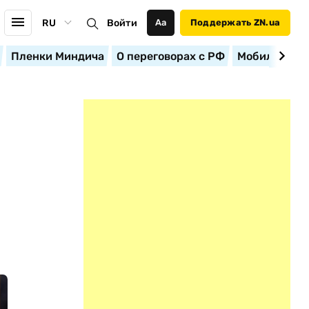
RU
Войти
Аа
Поддержать ZN.ua
Пленки Миндича
О переговорах с РФ
Мобилизация