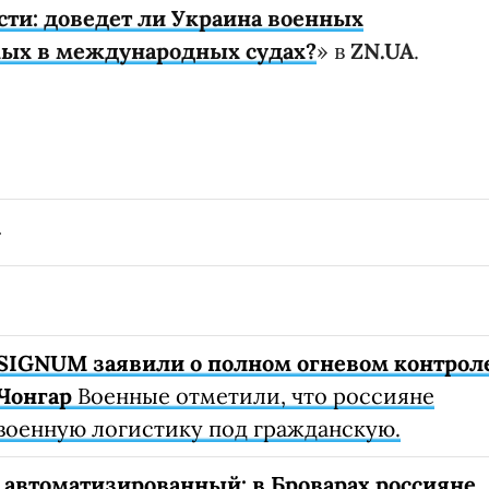
ти: доведет ли Украина военных
мых в международных судах?
» в
ZN.UA
.
SIGNUM заявили о полном огневом контрол
Чонгар
Военные отметили, что россияне
военную логистику под гражданскую.
автоматизированный: в Броварах россияне