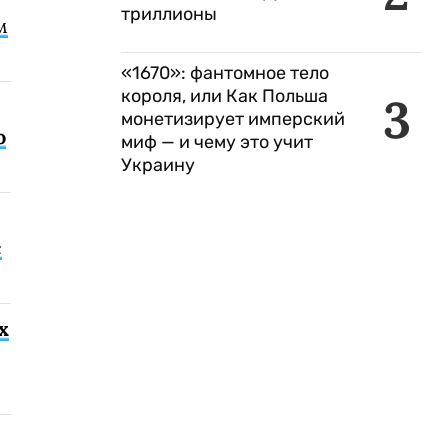
триллионы
м
«1670»: фантомное тело
короля, или Как Польша
3
монетизирует имперский
о
миф — и чему это учит
Украину
с
х