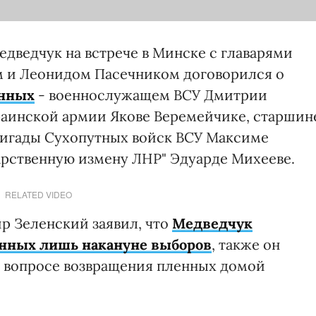
Медведчук на встрече в Минске с главарями
 и Леонидом Пасечником договорился о
енных
-
военнослужащем ВСУ Дмитрии
раинской армии Якове Веремейчике, старшин
ригады Сухопутных войск ВСУ Максиме
арственную измену ЛНР" Эдуарде Михееве.
RELATED VIDEO
р Зеленский заявил, что
Медведчук
енных лишь накануне выборов
, также он
 в вопросе возвращения пленных домой