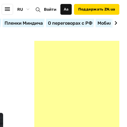
RU
Войти
Аа
Поддержать ZN.ua
Пленки Миндича
О переговорах с РФ
Мобилизация