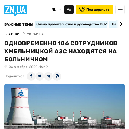
RU
Аа
Поддержать
Смена правительства и руководства ВСУ
Вступление
ВАЖНЫЕ ТЕМЫ
ГЛАВНАЯ
УКРАИНА
ОДНОВРЕМЕННО 106 СОТРУДНИКОВ
ХМЕЛЬНИЦКОЙ АЭС НАХОДЯТСЯ НА
БОЛЬНИЧНОМ
06 октября, 2020, 16:49
Поделиться