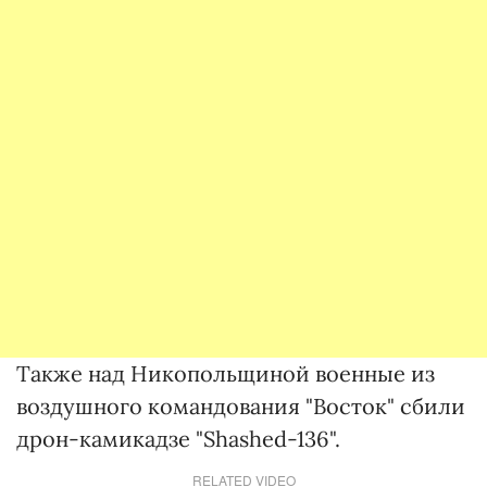
Также над Никопольщиной военные из
воздушного командования "Восток" сбили
дрон-камикадзе "Shashed-136".
RELATED VIDEO