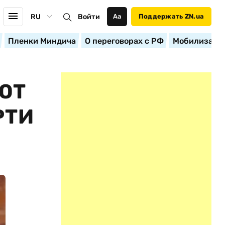
RU
Войти
Аа
Поддержать ZN.ua
Пленки Миндича
О переговорах с РФ
Мобилизация
ЮТ
РТИ