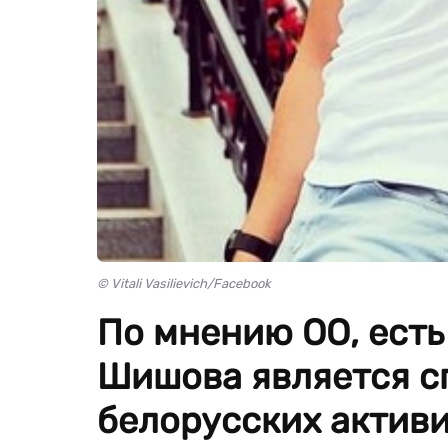
© Vitali Vasilievich/Facebook
По мнению ОО, есть
Шишова является с
белорусских активи