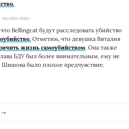
ство.
RELATED VIDEO
то Bellingcat будут расследовать убийство
моубийство.
Отметим, что девушка Виталия
кончить жизнь самоубийством
. Она также
 глава БДУ был более внимательным, ему не
у Шишова было плохое предчувствие.