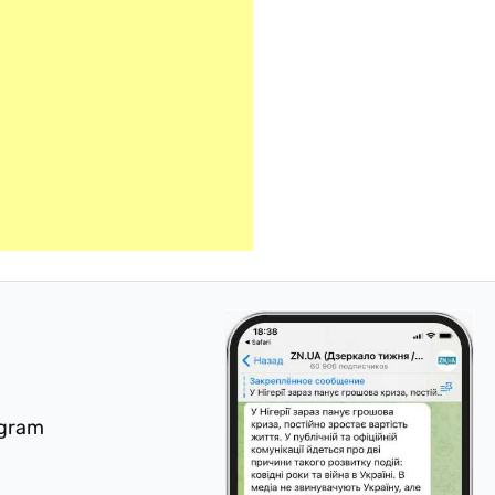
egram