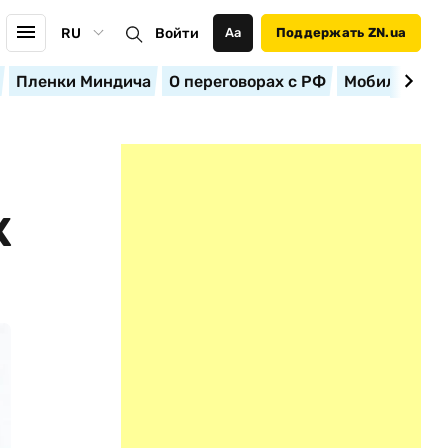
RU
Войти
Аа
Поддержать ZN.ua
Пленки Миндича
О переговорах с РФ
Мобилизация
Х