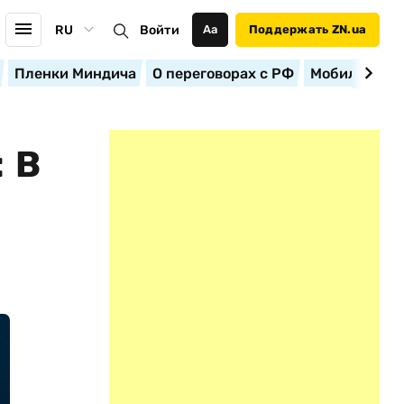
RU
Войти
Аа
Поддержать ZN.ua
Пленки Миндича
О переговорах с РФ
Мобилизация
 В