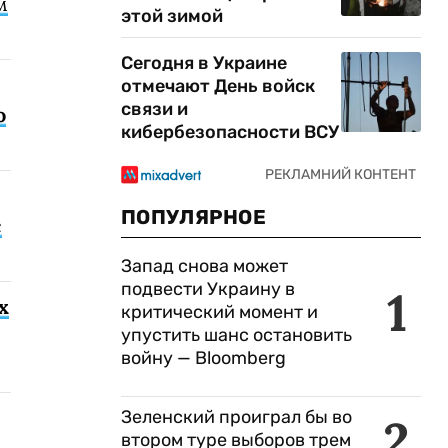
м
этой зимой
Сегодня в Украине
отмечают День войск
связи и
о
кибербезопасности ВСУ
ПОПУЛЯРНОЕ
с
Запад снова может
подвести Украину в
1
х
критический момент и
упустить шанс остановить
войну — Bloomberg
Зеленский проиграл бы во
2
втором туре выборов трем