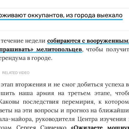
живают оккупантов, из города выехало
в течение недели
собираются с вооруженным
прашивать» мелитопольцев
, чтобы получи
рендума в городе.
RELATED VIDEO
этап вторжения и не смог добиться успеха 
ешить наша армия на третьем этапе, чтоб
Каковы последствия перемирия, к котором
веты на эти вопросы и прогноз на ближайш
ала-майора, руководителя Центра изучения
розам
Сергея Савченко
«Ожидаете мощну