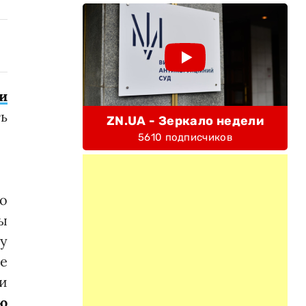
и
ть
ZN.UA - Зеркало недели
5610 подписчиков
во
ы
у
ие
 и
ю