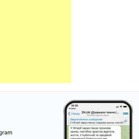
egram