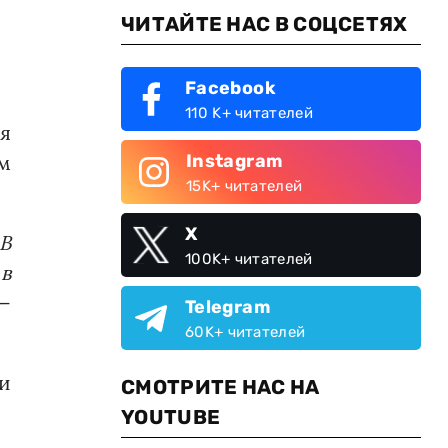
ЧИТАЙТЕ НАС В СОЦСЕТЯХ
Facebook
110 K+ читателей
ия
Instagram
м
15K+ читателей
X
В
100K+ читателей
 в
 —
Telegram
60K+ читателей
и
СМОТРИТЕ НАС НА
YOUTUBE