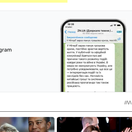
egram