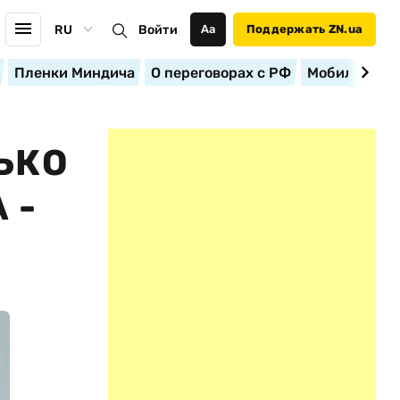
RU
Войти
Аа
Поддержать ZN.ua
Пленки Миндича
О переговорах с РФ
Мобилизация
ЬКО
 -