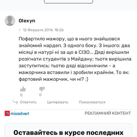
Olexyn
12 Февраля 2014, 18:26
Пофартило мажору, що в нього знайшовся
знайомий нардеп. З одного боку. З іншого: два
місяці в натурі ні за що в СІЗО... Дяді вирішили
розігнати студентів з Майдану; тьотя вирішила
заступитись; тьотю дяді відсинячили - а
мажорчика вставили і зробили крайнім. То як:
фартовий мажорчик, чи ні? :)
0
0
Ответить
Цитировать
Пожаловаться
Оставайтесь в курсе последних