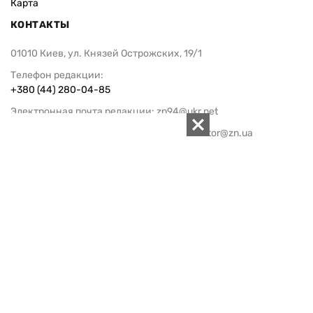
Карта
КОНТАКТЫ
01010 Киев, ул. Князей Острожских, 19/1
Телефон редакции:
+380 (44) 280-04-85
Электронная почта редакции:
zn94@ukr.net
Электронная почта службы новостей:
editor@zn.ua
СОЦСЕТИ
ПОДДЕРЖАТЬ ZN.UA
Поддержать независимую
журналистику!
ЗЕРКАЛО НЕДЕЛИ