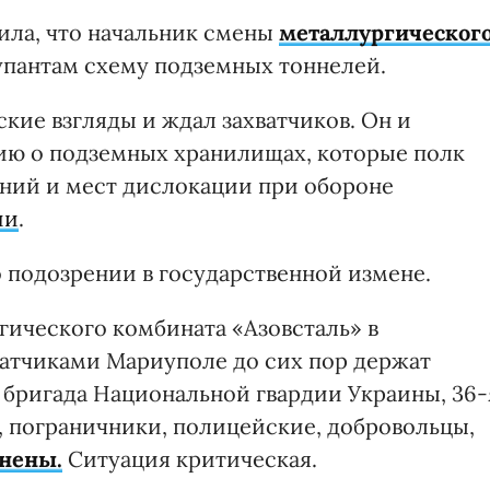
ила, что начальник смены
металлургическог
упантам схему подземных тоннелей.
ие взгляды и ждал захватчиков. Он и
ю о подземных хранилищах, которые полк
ений и мест дислокации при обороне
ии
.
о подозрении в государственной измене.
ического комбината «Азовсталь» в
атчиками Мариуполе до сих пор держат
 бригада Национальной гвардии Украины, 36-
, пограничники, полицейские, добровольцы,
анены.
Ситуация критическая.