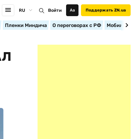
RU
Войти
Аа
Поддержать ZN.ua
Пленки Миндича
О переговорах с РФ
Мобилизация
АЛ