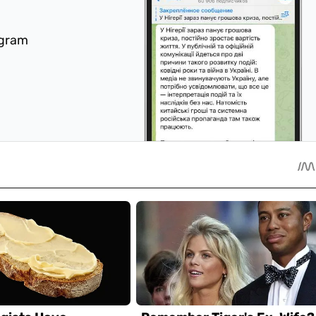
egram