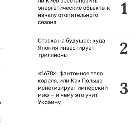
ли Киев восстановить
1
энергетические объекты к
началу отопительного
ч
сезона
Ставка на будущее: куда
2
Япония инвестирует
триллионы
«1670»: фантомное тело
короля, или Как Польша
3
монетизирует имперский
миф — и чему это учит
,
Украину
и