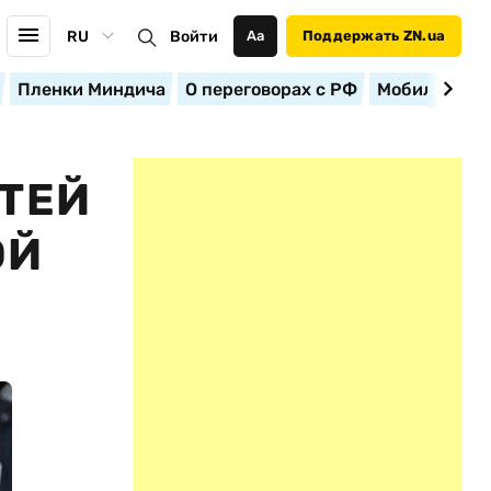
RU
Войти
Аа
Поддержать ZN.ua
Пленки Миндича
О переговорах с РФ
Мобилизация
ЕТЕЙ
ОЙ