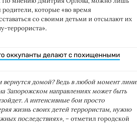
х. По мнению Дмитрия Орлова, можно лишь
я родители, которые «во время
ставаться со своими детьми и отсылают их
ану-террориста».
то оккупанты делают с похищенными
и вернутся домой? Ведь в любой момент лини
 на Запорожском направлениях может быть
изойдет. А интенсивные бои просто
веряя жизнь своих детей террористам, нужно
ожных последствиях»
, – отметил городской