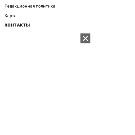
Редакционная политика
Карта
КОНТАКТЫ
01010 Киев, ул. Князей Острожских, 19/1
Телефон редакции:
+380 (44) 280-04-85
Электронная почта редакции:
zn94@ukr.net
Электронная почта службы новостей:
editor@zn.ua
СОЦСЕТИ
ПОДДЕРЖАТЬ ZN.UA
Поддержать независимую
журналистику!