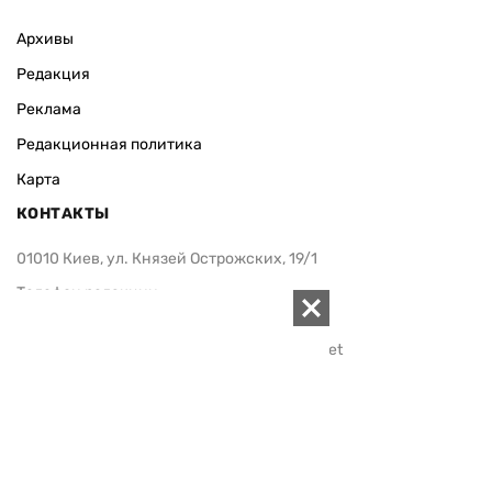
Архивы
Редакция
Реклама
Редакционная политика
Карта
КОНТАКТЫ
01010 Киев, ул. Князей Острожских, 19/1
Телефон редакции:
+380 (44) 280-04-85
Электронная почта редакции:
zn94@ukr.net
Электронная почта службы новостей:
editor@zn.ua
СОЦСЕТИ