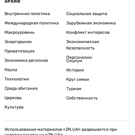
АРХИВ
Внутренняя политика
Социальная защита
Международная политика
Зарубежная экономика
Макроуровень
Конфликт интересов
Энергорынок
Экономическая
безопасность
Приватизация
Персоналии
Экономика регионов
Социум
Наука
История
Технологии
Круг семьи
Среда обитания
Туризм
Церковь
Собственность
Культура
Использование материалов «ZN.UA» разрешается при
условии ссылки на «ZN.UA».