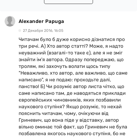
Alexander Papuga
27 Декабря 2016, 16:05
Читачам було б дуже корисно дізнатися про
три речі. А) Хто автор статті? Може, я надто
неуважний (взагалі-то таке є), але я не зміг
знайти ім'я автора. Одразу попереджаю, що
тролям, які захочуть волати щось типу
"Неважливо, хто автор, але важливо, що саме
написано", я не подаю: проходьте далі,
панство! Б) Чи розуміє автор листа чітко, що
саме написано там, де наводяться приклади
європейських чиновників, яких позбавили
наукового ступіня? Якщо розуміє, то нехай
пояснить читачам, чому, очікуючи від
Гриневич, що вона піде у відставку, автор
вільно оминає той факт, що Гриневич не була
позбавлена якогось наукового ступіня, бо не