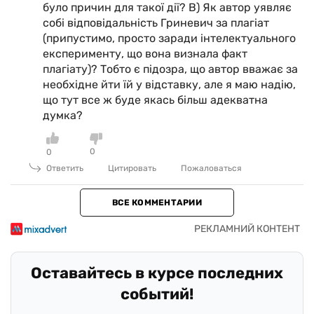
було причин для такої дії? В) Як автор уявляє
собі відповідальність Гриневич за плагіат
(припустимо, просто заради інтелектуального
експерименту, що вона визнала факт
плагіату)? Тобто є підозра, що автор вважає за
необхідне йти їй у відставку, але я маю надію,
що тут все ж буде якась більш адекватна
думка?
0
0
Ответить
Цитировать
Пожаловаться
ВСЕ КОММЕНТАРИИ
Оставайтесь в курсе последних
событий!