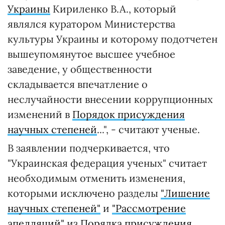
Украины
Кириленко В.А., который
являлся куратором Министерства
культуры Украины и которому подотчетен
вышеупомянутое высшее учебное
заведение, у общественности
складывается впечатление о
неслучайности внесении коррупционных
изменений в
Порядок присуждения
научных степеней
...", - считают ученые.
В заявлении подчеркивается, что
"Украинская федерация ученых" считает
необходимым отменить изменения,
которыми исключено разделы
"Лишение
научных степеней"
и
"Рассмотрение
апелляций"
из
Порядка присуждения