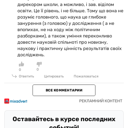
дирекором школи, а можливо, і зав. віділом
освіти. Це її рівень, і не більше. Тому що вона не
розуміє головного, що наука це глибоке
занурення (з головою) у дослідження ( а не
впопихах, не на ходу між політичним
разборками), а також уміння переконливо
довести науковій спільноті про новизну,
наукову і практичну цінність результатів своїх
досліджень.
0
0
Ответить
Цитировать
Пожаловаться
ВСЕ КОММЕНТАРИИ
Оставайтесь в курсе последних
событий!