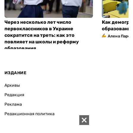
Через несколько лет число
Как демогра
первоклассников в Украине
образовани
сократится на треть: как это
Алена Парф
повлияет на школы и реформу
образования
ИЗДАНИЕ
Архивы
Редакция
Реклама
Редакционная политика
Карта
КОНТАКТЫ